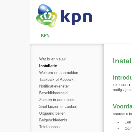
KPN
Wat is er nieuw
Instal
Installatie
Welkom en aanmelden
Introd
Taakbalk of Appbalk
De KPN ÉÉN 
Notificatievenster
nodig zijn 
Beschikbaarheid
Zoeken in adresboek
Voorda
Snel kiezen of zoeken
Uitgaand bellen
Voordat u be
Belgeschiedenis
Een 
Telefoonbalk
Corr