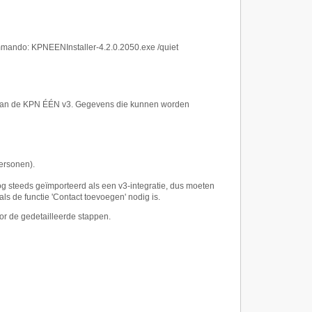
mmando: KPNEENInstaller-4.2.0.2050.exe /quiet
 van de KPN ÉÉN v3. Gegevens die kunnen worden
personen).
 steeds geïmporteerd als een v3-integratie, dus moeten
s de functie 'Contact toevoegen' nodig is.
or de gedetailleerde stappen.