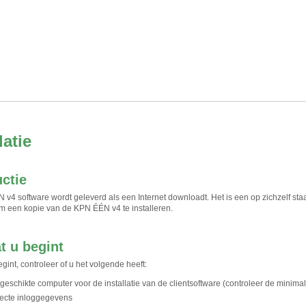
latie
uctie
v4 software wordt geleverd als een Internet downloadt. Het is een op zichzelf st
om een kopie van de KPN ÉÉN v4 te installeren.
t u begint
gint, controleer of u het volgende heeft:
geschikte computer voor de installatie van de clientsoftware (controleer de minimal
ecte inloggegevens