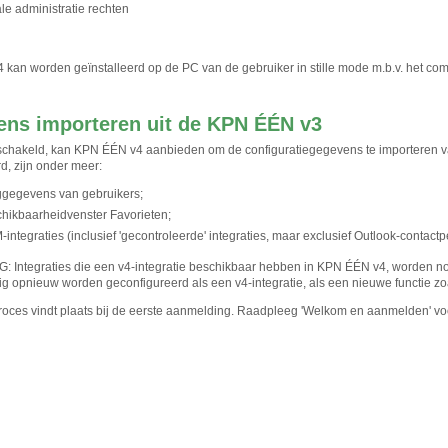
le administratie rechten
kan worden geïnstalleerd op de PC van de gebruiker in stille mode m.b.v. het co
ns importeren uit de KPN ÉÉN v3
eschakeld, kan KPN ÉÉN v4 aanbieden om de configuratiegegevens te importeren
d, zijn onder meer:
ggegevens van gebruikers;
hikbaarheidvenster Favorieten;
integraties (inclusief 'gecontroleerde' integraties, maar exclusief Outlook-contact
Integraties die een v4-integratie beschikbaar hebben in KPN ÉÉN v4, worden nog
g opnieuw worden geconfigureerd als een v4-integratie, als een nieuwe functie zoal
roces vindt plaats bij de eerste aanmelding. Raadpleeg 'Welkom en aanmelden' vo