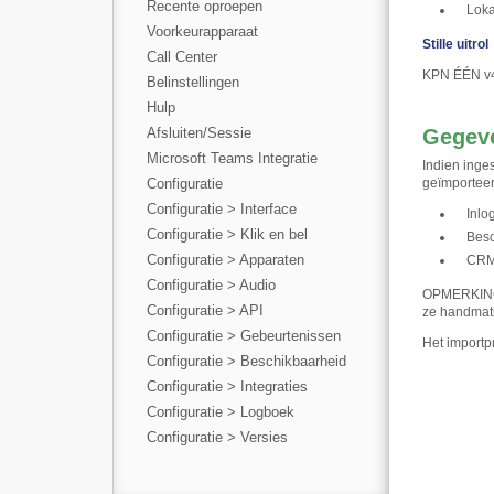
Recente oproepen
Loka
Voorkeurapparaat
Stille uitrol
Call Center
KPN ÉÉN v4 
Belinstellingen
Hulp
Afsluiten/Sessie
Gegeve
Microsoft Teams Integratie
Indien ing
Configuratie
geïmporteer
Configuratie > Interface
Inlo
Configuratie > Klik en bel
Besc
Configuratie > Apparaten
CRM-
Configuratie > Audio
OPMERKING: 
Configuratie > API
ze handmati
Configuratie > Gebeurtenissen
Het importp
Configuratie > Beschikbaarheid
Configuratie > Integraties
Configuratie > Logboek
Configuratie > Versies