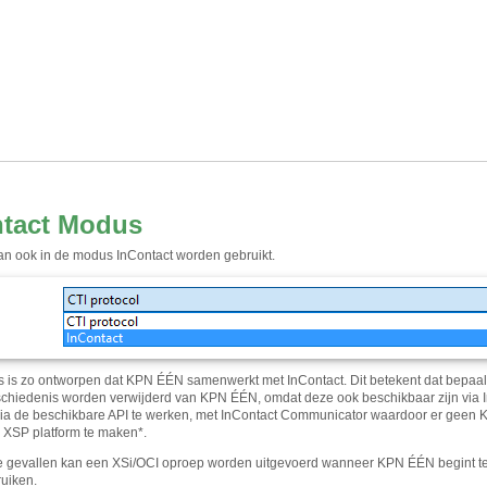
ntact Modus
 ook in de modus InContact worden gebruikt.
is zo ontworpen dat KPN ÉÉN samenwerkt met InContact. Dit betekent dat bepaald
hiedenis worden verwijderd van KPN ÉÉN, omdat deze ook beschikbaar zijn via 
 via de beschikbare API te werken, met InContact Communicator waardoor er geen K
 XSP platform te maken
*
.
 gevallen kan een XSi/OCI oproep worden uitgevoerd wanneer KPN ÉÉN begint te c
uiken.