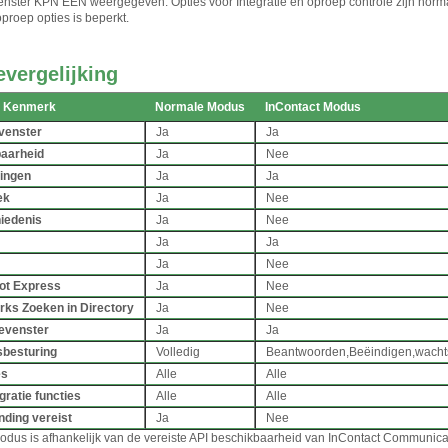
nster KPN ÉÉN weergegeven. Opties voor Integratie en oproep controle zijn norma
proep opties is beperkt.
evergelijking
 Kenmerk
Normale Modus
InContact Modus
 venster
Ja
Ja
aarheid
Ja
Nee
lingen
Ja
Ja
ek
Ja
Nee
iedenis
Ja
Nee
Ja
Ja
Ja
Nee
ot Express
Ja
Nee
ks Zoeken in Directory
Ja
Nee
ievenster
Ja
Ja
besturing
Volledig
Beantwoorden
,
Beëindigen
,
wacht
es
Alle
Alle
ratie functies
Alle
Alle
nding vereist
Ja
Nee
odus is afhankelijk van de vereiste API beschikbaarheid van InContact Communica