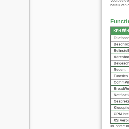
Voorbeeldve
bereik van o
Functi
KPN ÉÉN
Telefoon
Beschikb
Belinstel
Adresbo
Belgesch
Recent
Functies
CommPil
BroadWor
Notificat
Gespreks
Kiesopti
CRM integ
XSI verbi
InContact m