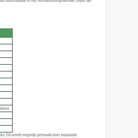
al beschikbaar in het Voorvertoningsvenster, maar het
stand
tor. Dit wordt mogelijk gemaakt door bepaalde