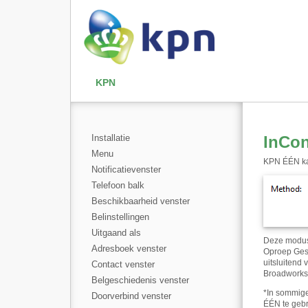
KPN
Installatie
InCo
Menu
KPN ÉÉN kan
Notificatievenster
Telefoon balk
Beschikbaarheid venster
Belinstellingen
Uitgaand als
Deze modus 
Adresboek venster
Oproep Gesc
uitsluitend
Contact venster
Broadworks
Belgeschiedenis venster
*
In sommige
Doorverbind venster
ÉÉN te gebr