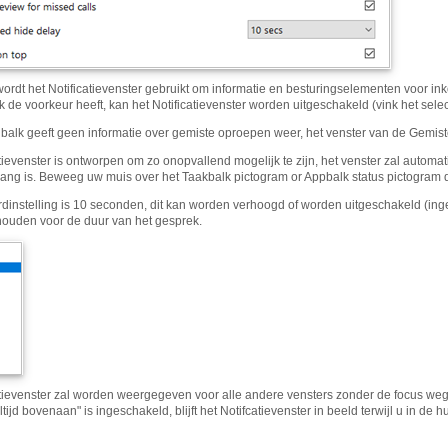
ordt het Notificatievenster gebruikt om informatie en besturingselementen voor 
 de voorkeur heeft, kan het Notificatievenster worden uitgeschakeld (vink het select
balk geeft geen informatie over gemiste oproepen weer, het venster van de Gemis
atievenster is ontworpen om zo onopvallend mogelijk te zijn, het venster zal auto
ng is. Beweeg uw muis over het Taakbalk pictogram or Appbalk status pictogram dit 
dinstelling is 10 seconden, dit kan worden verhoogd of worden uitgeschakeld (inge
 houden voor de duur van het gesprek.
atievenster zal worden weergegeven voor alle andere vensters zonder de focus weg 
ijd bovenaan" is ingeschakeld, blijft het Notifcatievenster in beeld terwijl u in de h