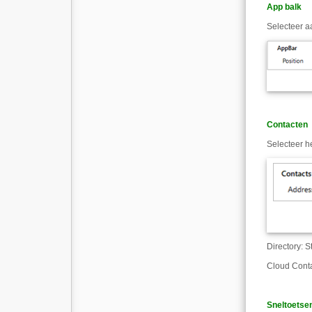
App balk
Selecteer a
Contacten
Selecteer h
Directory
:
St
Cloud Cont
Sneltoetse