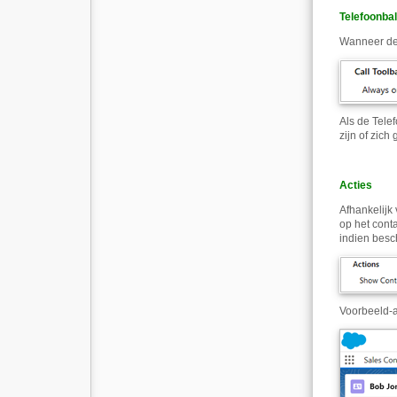
Telefoonba
Wanneer de 
Als de Telef
zijn of zich
Acties
Afhankelijk
op het cont
indien besc
Voorbeeld
-