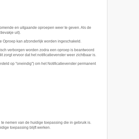
inkomende en uitgaande oproepen weer te geven. Als de
ievakje uit).
te Oproep kan afzonderlijk worden ingeschakeld.
matisch verborgen worden zodra een oproep is beantwoord
zorgt ervoor dat het notificatievenster weer zichtbaar is.
steld op "oneindig") om het Notificatievenster permanent
te nemen van de huidige toepassing die in gebruik is.
uidige toepassing blijft werken.