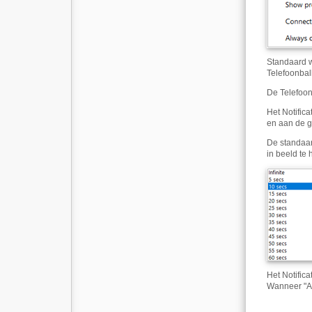
Standaard w
Telefoonbalk
De Telefoon
Het Notific
en aan de ga
De standaar
in beeld te
Het Notific
Wanneer "Alt