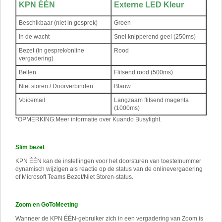
KPN ÉÉN
Externe LED Kleur
Beschikbaar (niet in gesprek)
Groen
In de wacht
Snel knipperend geel (250ms)
Bezet (in gesprek/online
Rood
vergadering)
Bellen
Flitsend rood (500ms)
Niet storen / Doorverbinden
Blauw
Voicemail
Langzaam flitsend magenta
(1000ms)
*
OPMERKING:
Meer informatie over Kuando Busylight.
Slim bezet
KPN ÉÉN kan de instellingen voor het doorsturen van toestelnummer
dynamisch wijzigen als reactie op de status van de onlinevergadering
of Microsoft Teams Bezet/Niet Storen-status.
Zoom en GoToMeeting
Wanneer de KPN ÉÉN-gebruiker zich in een vergadering van Zoom is