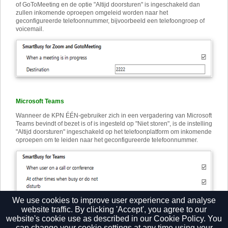
of GoToMeeting en de optie "Altijd doorsturen" is ingeschakeld dan
zullen inkomende oproepen omgeleid worden naar het
geconfigureerde telefoonnummer, bijvoorbeeld een telefoongroep of
voicemail.
Microsoft Teams
Wanneer de KPN ÉÉN-gebruiker zich in een vergadering van Microsoft
Teams bevindt of bezet is of is ingesteld op "Niet storen", is de instelling
"Altijd doorsturen" ingeschakeld op het telefoonplatform om inkomende
oproepen om te leiden naar het geconfigureerde telefoonnummer.
We use cookies to improve user experience and analyse
website traffic. By clicking 'Accept', you agree to our
website's cookie use as described in our
Cookie Policy.
You
can change your cookie settings at any time using your