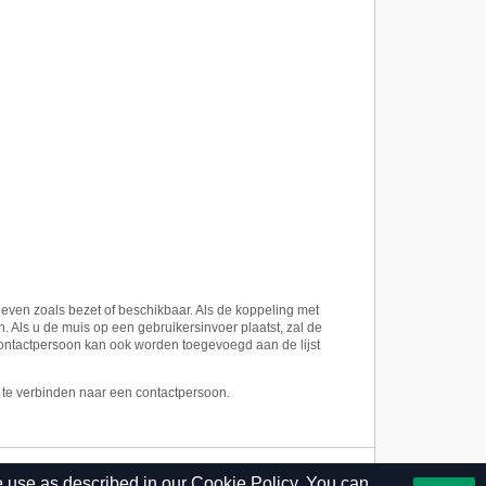
even zoals bezet of beschikbaar. Als de koppeling met
Als u de muis op een gebruikersinvoer plaatst, zal de
contactpersoon kan ook worden toegevoegd aan de lijst
 te verbinden naar een contactpersoon.
e use as described in our
Cookie Policy.
You can