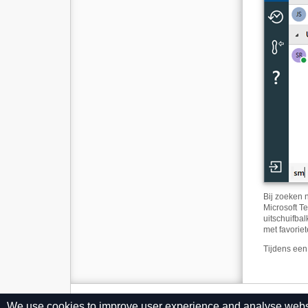
Bij zoeken 
Microsoft T
uitschuifba
met favorie
Tijdens een
We use cookies to improve user experience and analyse website