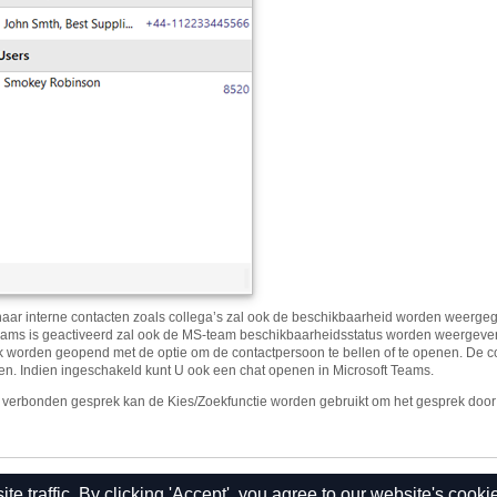
naar interne contacten zoals collega’s zal ook de beschikbaarheid worden weergeg
eams is geactiveerd zal ook de MS-team beschikbaarheidsstatus worden weergeven. 
lk worden geopend met de optie om de contactpersoon te bellen of te openen. De 
ten. Indien ingeschakeld kunt U ook een chat openen in Microsoft Teams.
 verbonden gesprek kan de Kies/Zoekfunctie worden gebruikt om het gesprek door
 traffic. By clicking 'Accept', you agree to our website's cooki