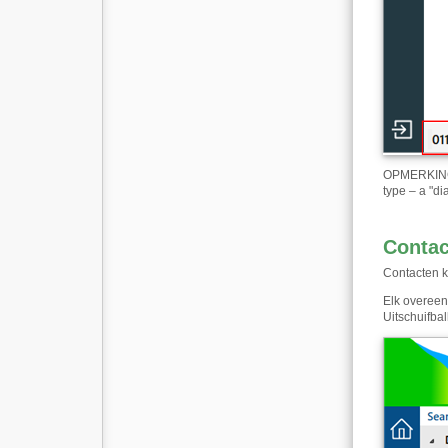
OPMERKING: 
type – a "di
Contac
Contacten k
Elk overeen
Uitschuifba