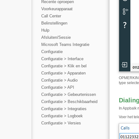
Recente oproepen
Voorkeurapparaat
Call Center
Belinstellingen
Hulp
Afsluiten/Sessie
Microsoft Teams Integratie
Configuratie
Configuratie > Interface
Configuratie > Klik en bel
Configuratie > Apparaten
OPMERKING: 
Configuratie > Audio
type selecte
Configuratie > API
Configuratie > Gebeurtenissen
Dialin
Configuratie > Beschikbaarheid
In Appbalk 
Configuratie > Integraties
Configuratie > Logboek
Voer het te
Configuratie > Versies