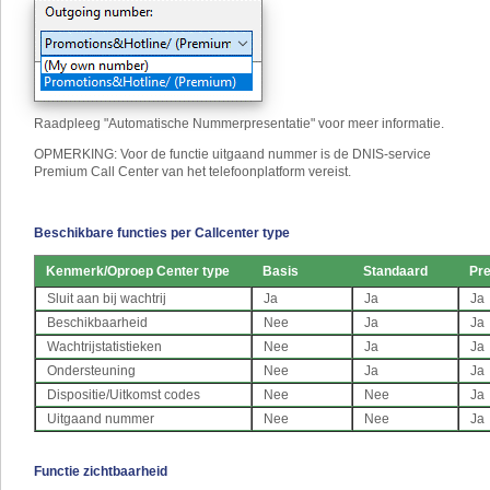
Raadpleeg "Automatische Nummerpresentatie" voor meer informatie.
OPMERKING: Voor de functie uitgaand nummer is de DNIS-service
Premium Call Center van het telefoonplatform vereist.
Beschikbare functies per Callcenter type
Kenmerk
/
Oproep Center type
Basis
Standaard
Pr
Sluit aan bij wachtrij
Ja
Ja
Ja
Beschikbaarheid
Nee
Ja
Ja
Wachtrijstatistieken
Nee
Ja
Ja
Ondersteuning
Nee
Ja
Ja
Dispositie/Uitkomst codes
Nee
Nee
Ja
Uitgaand nummer
Nee
Nee
Ja
Functie zichtbaarheid