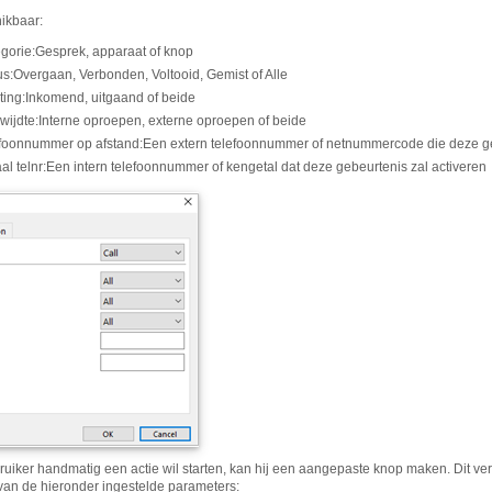
hikbaar:
gorie
:
Gesprek, apparaat of knop
us
:
Overgaan, Verbonden, Voltooid, Gemist of Alle
ting
:
Inkomend, uitgaand of beide
wijdte
:
Interne oproepen, externe oproepen of beide
foonnummer op afstand
:
Een extern telefoonnummer of netnummercode die deze ge
al telnr
:
Een intern telefoonnummer of kengetal dat deze gebeurtenis zal activeren
ruiker handmatig een actie wil starten, kan hij een aangepaste knop maken. Dit vers
 van de hieronder ingestelde parameters: