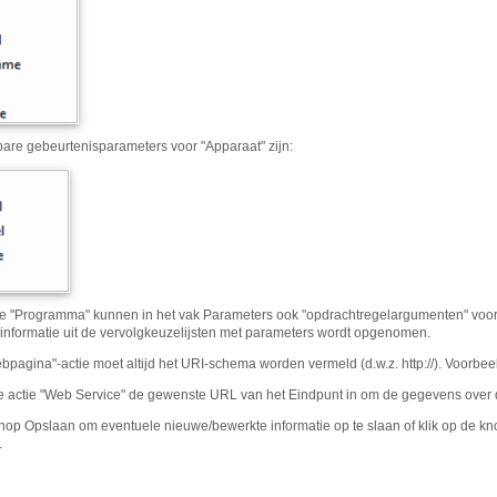
are gebeurtenisparameters voor "Apparaat" zijn:
ie "Programma" kunnen in het vak Parameters ook "opdrachtregelargumenten" vo
informatie uit de vervolgkeuzelijsten met parameters wordt opgenomen.
bpagina"-actie moet altijd het URI-schema worden vermeld (d.w.z. http://). Voorbe
e actie "Web Service" de gewenste URL van het Eindpunt in om de gegevens over 
knop Opslaan om eventuele nieuwe/bewerkte informatie op te slaan of klik op de k
.