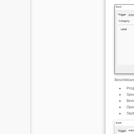
Beschikbare
Prog
Spee
Beri
Ope
Star