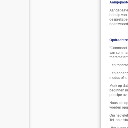
Aangepaste
Aangepaste 
behulp van 
gespreksbes
beantwoord
Opdrachtre
"Command li
van commando
"parameter"
Een "opdrac
Een ander t
modus of te
Merk op dat
beginnen me
principe ov
Naast de op
worden opg
Om het tele
Tel. op afst
Hier is een