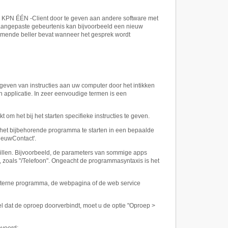
KPN ÉÉN -Client door te geven aan andere software met
aangepaste gebeurtenis kan bijvoorbeeld een nieuw
mende beller bevat wanneer het gesprek wordt
geven van instructies aan uw computer door het intikken
en applicatie. In zeer eenvoudige termen is een
m het bij het starten specifieke instructies te geven.
et bijbehorende programma te starten in een bepaalde
ieuwContact'.
llen. Bijvoorbeeld, de parameters van sommige apps
, zoals "/Telefoon". Ongeacht de programmasyntaxis is het
xterne programma, de webpagina of de web service
el dat de oproep doorverbindt, moet u de optie "Oproep >
evoerd: