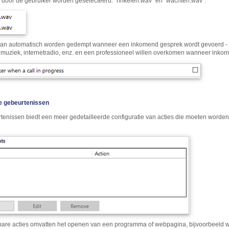
door de gebruiker worden geselecteerd: "rinkelen.wav" en "wachten.wav".
kan automatisch worden gedempt wanneer een inkomend gesprek wordt gevoerd - 
muziek, internetradio, enz. en een professioneel willen overkomen wanneer in
 gebeurtenissen
tenissen biedt een meer gedetailleerde configuratie van acties die moeten worde
bare acties omvatten het openen van een programma of webpagina, bijvoorbeeld