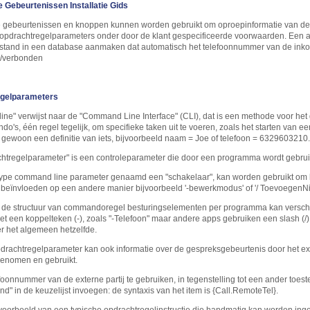
 Gebeurtenissen Installatie Gids
gebeurtenissen en knoppen kunnen worden gebruikt om oproepinformatie van de 
opdrachtregelparameters onder door de klant gespecificeerde voorwaarden. Een 
tand in een database aanmaken dat automatisch het telefoonnummer van de inko
/verbonden
gelparameters
ne" verwijst naar de "Command Line Interface" (CLI), dat is een methode voor het 
's, één regel tegelijk, om specifieke taken uit te voeren, zoals het starten van e
 gewoon een definitie van iets, bijvoorbeeld naam = Joe of telefoon = 6329603210.
htregelparameter" is een controleparameter die door een programma wordt gebruikt o
ype command line parameter genaamd een "schakelaar", kan worden gebruikt om h
 beïnvloeden op een andere manier bijvoorbeeld '-bewerkmodus' of '/ ToevoegenN
 de structuur van commandoregel besturingselementen per programma kan verschi
t een koppelteken (-), zoals "-Telefoon" maar andere apps gebruiken een slash (/)
er het algemeen hetzelfde.
drachtregelparameter kan ook informatie over de gespreksgebeurtenis door het e
enomen en gebruikt.
foonnummer van de externe partij te gebruiken, in tegenstelling tot een ander toest
and" in de keuzelijst invoegen: de syntaxis van het item is {Call.RemoteTel}.
 voorbeeld van een typische opdrachtregelinstructie die handmatig kan worden ing