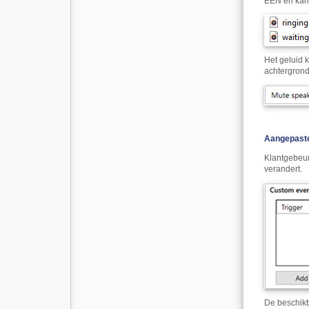
ÉÉN en kan 
Het geluid 
achtergrond
Aangepaste
Klantgebeur
verandert.
De beschik