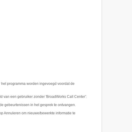
or het programma worden ingevoegd voordat de
eld van een gebruiker zonder 'BroadWorks Call Center':
de gebeurtenissen in het gesprek te ontvangen.
nop Annuleren om nieuwe/bewerkte informatie te