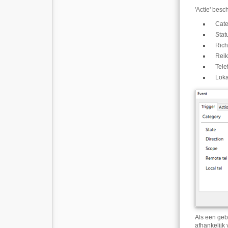
'Actie' besc
Cate
Stat
Rich
Reik
Tele
Loka
Als een geb
afhankelijk