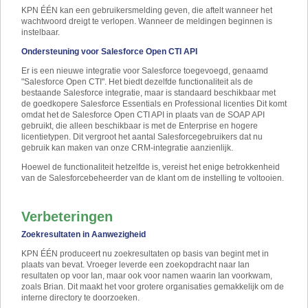
KPN ÉÉN kan een gebruikersmelding geven, die aftelt wanneer het
wachtwoord dreigt te verlopen. Wanneer de meldingen beginnen is
instelbaar.
Ondersteuning voor Salesforce Open CTI API
Er is een nieuwe integratie voor Salesforce toegevoegd, genaamd
"Salesforce Open CTI". Het biedt dezelfde functionaliteit als de
bestaande Salesforce integratie, maar is standaard beschikbaar met
de goedkopere Salesforce Essentials en Professional licenties Dit komt
omdat het de Salesforce Open CTI API in plaats van de SOAP API
gebruikt, die alleen beschikbaar is met de Enterprise en hogere
licentietypen. Dit vergroot het aantal Salesforcegebruikers dat nu
gebruik kan maken van onze CRM-integratie aanzienlijk.
Hoewel de functionaliteit hetzelfde is, vereist het enige betrokkenheid
van de Salesforcebeheerder van de klant om de instelling te voltooien.
Verbeteringen
Zoekresultaten in Aanwezigheid
KPN ÉÉN produceert nu zoekresultaten op basis van begint met in
plaats van bevat. Vroeger leverde een zoekopdracht naar Ian
resultaten op voor Ian, maar ook voor namen waarin Ian voorkwam,
zoals Brian. Dit maakt het voor grotere organisaties gemakkelijk om de
interne directory te doorzoeken.